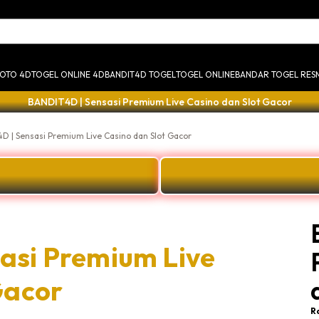
TOTO 4D
TOGEL ONLINE 4D
BANDIT4D TOGEL
TOGEL ONLINE
BANDAR TOGEL RES
BANDIT4D | Sensasi Premium Live Casino dan Slot Gacor
D | Sensasi Premium Live Casino dan Slot Gacor
asi Premium Live
Gacor
R