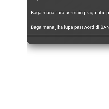
Dapatkan bonus 15% dari turnover teman yang diajak ber
Bagaimana cara bermain pragmatic p
Pilih kategori 'Pragmatic Play' di lobby game, pilih game
Bagaimana jika lupa password di BA
Klik 'Lupa Password' di halaman login, masukkan email terd