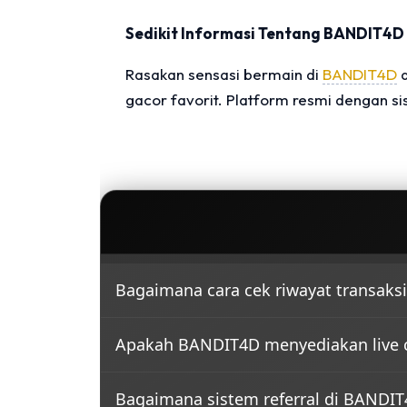
Sedikit Informasi Tentang BANDIT4D
Rasakan sensasi bermain di
BANDIT4D
d
gacor favorit. Platform resmi dengan s
Bagaimana cara cek riwayat transaks
Login ke akun, pilih menu 'Riwayat Transaksi', dan semu
Apakah BANDIT4D menyediakan live c
Ya, customer service BANDIT4D siap melayani 24 jam non
Bagaimana sistem referral di BANDI