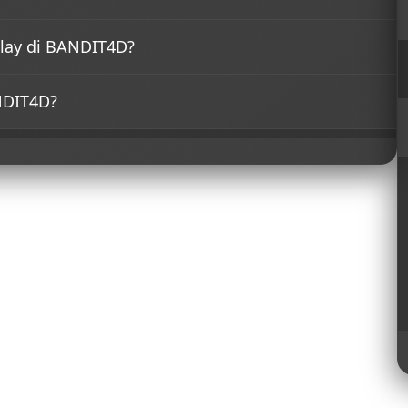
gabung, dibayar setiap minggu tanpa batas jumlah referral.
lay di BANDIT4D?
 favorit, dan langsung main dengan fitur buy bonus yang lengkap.
NDIT4D?
aftar, dan ikuti instruksi reset password yang dikirim ke email.