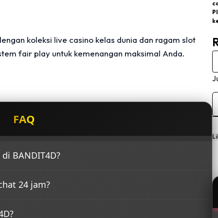
c
P
k
engan koleksi live casino kelas dunia dan ragam slot
istem fair play untuk kemenangan maksimal Anda.
J
FAQ
L
i di BANDIT4D?
a data deposit & withdraw akan tampil lengkap dengan timestamp.
hat 24 jam?
stop melalui live chat, WhatsApp, dan Telegram.
T4D?