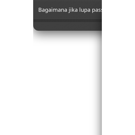
Pilih kategori 'Pragmatic Play' di lobby game, pilih game
Bagaimana jika lupa password di BA
lengkap.
INFORM
Klik 'Lupa Password' di halaman login, masukkan email ter
email.
BANDIT
Nama
Website
Permainan
Minimal
Deposit
Minimal
Withdraw
Metode