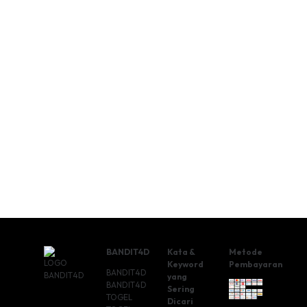
Makassa
I
H
Ev
t
s
se
h
m
e
BANDIT4D
Kata &
Metode
Keyword
Pembayaran
BANDIT4D
yang
BANDIT4D
Sering
TOGEL
Dicari