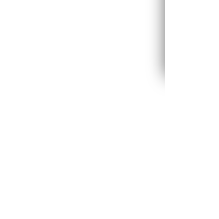
Deposit
Jam
Operasional
©2026 ~ S
🌹T
Mem
Tg.Bala
E
P