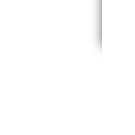
Deposit
Jam
Operasional
©2026 ~ S
🌹T
Mem
Tg.Bala
E
P