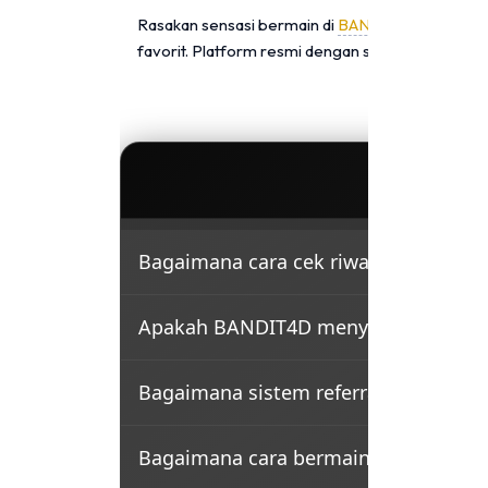
Rasakan sensasi bermain di
BANDIT4D
dengan ko
Slot G
favorit. Platform resmi dengan sistem fair play
Rasakan sensasi 
dengan koleksi li
dan ragam slo
Platform resmi 
play untuk ke
Anda.
Rp 10.00
Bagaimana cara cek riwayat transaks
LOGIN BAN
Jumlah
Login ke akun, pilih menu 'Riwayat Transaksi', dan semu
Apakah BANDIT4D menyediakan live c
timestamp.
Ya, customer service BANDIT4D siap melayani 24 jam non
Bagaimana sistem referral di BANDI
Lihat Selengkapnya
Dapatkan bonus 15% dari turnover teman yang diajak ber
Bagaimana cara bermain pragmatic p