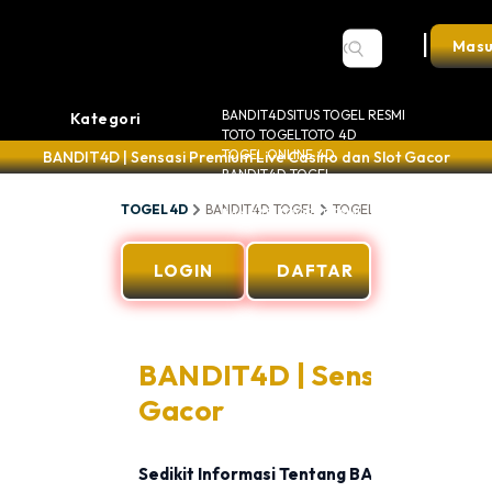
|
Mas
BANDIT4D
SITUS TOGEL RESMI
Kategori
TOTO TOGEL
TOTO 4D
TOGEL ONLINE 4D
BANDIT4D | Sensasi Premium Live Casino dan Slot Gacor
BANDIT4D TOGEL
TOGEL ONLINE
TOGEL 4D
BANDIT4D TOGEL
TOGEL ONLINE
BANDIT4
BANDAR TOGEL RESMI
LOGIN
DAFTAR
BANDI
BANDIT4D | Sensasi Premi
Sensas
Gacor
Premi
Sedikit Informasi Tentang BANDIT4D
Casino