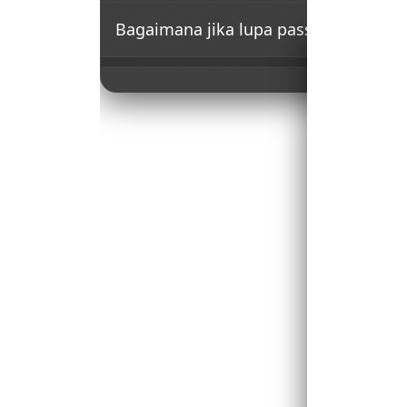
Pilih kategori 'Pragmatic Play' di lobby game, pilih game
Bagaimana jika lupa password di BA
lengkap.
INFORM
Klik 'Lupa Password' di halaman login, masukkan email ter
email.
BANDIT
Nama
Website
Permainan
Minimal
Deposit
Minimal
Withdraw
Metode