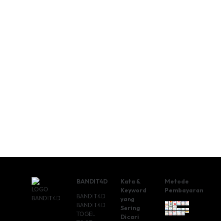
Makassa
I
H
Ev
t
s
se
h
m
e
BANDIT4D
Kata &
Metode
Keyword
Pembayaran
BANDIT4D
yang
BANDIT4D
Sering
TOGEL
Dicari