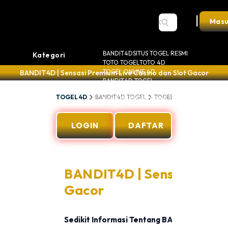
|
Mas
BANDIT4D
SITUS TOGEL RESMI
Kategori
TOTO TOGEL
TOTO 4D
TOGEL ONLINE 4D
BANDIT4D | Sensasi Premium Live Casino dan Slot Gacor
BANDIT4D TOGEL
TOGEL ONLINE
TOGEL 4D
BANDIT4D TOGEL
TOGEL ONLINE
BANDIT4
BANDAR TOGEL RESMI
LOGIN
DAFTAR
BANDI
BANDIT4D | Sensasi Premi
Sensas
Gacor
Premi
Sedikit Informasi Tentang BANDIT4D
Casino