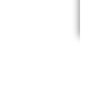
Deposit
Jam
Operasional
©2026 ~ S
🌹T
Mem
Tg.Bala
E
P