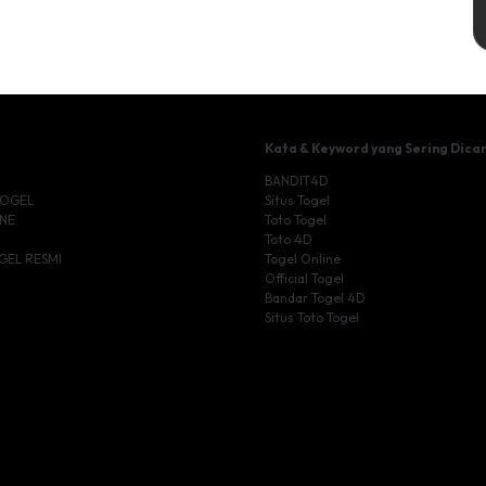
Kata & Keyword yang Sering Dicar
BANDIT4D
TOGEL
Situs Togel
NE
Toto Togel
Toto 4D
GEL RESMI
Togel Online
Official Togel
Bandar Togel 4D
Situs Toto Togel