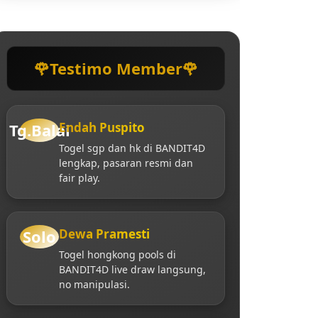
🌹Testimo Member🌹
Tg.Balai
Endah Puspito
Togel sgp dan hk di BANDIT4D
lengkap, pasaran resmi dan
fair play.
Solo
Dewa Pramesti
Togel hongkong pools di
BANDIT4D live draw langsung,
no manipulasi.