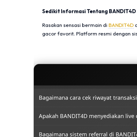
Sedikit Informasi Tentang BANDIT4D
Rasakan sensasi bermain di
BANDIT4D
d
gacor favorit. Platform resmi dengan s
Bagaimana cara cek riwayat transaks
Login ke akun, pilih menu 'Riwayat Transaksi', dan semu
Apakah BANDIT4D menyediakan live c
Ya, customer service BANDIT4D siap melayani 24 jam non
Bagaimana sistem referral di BANDI