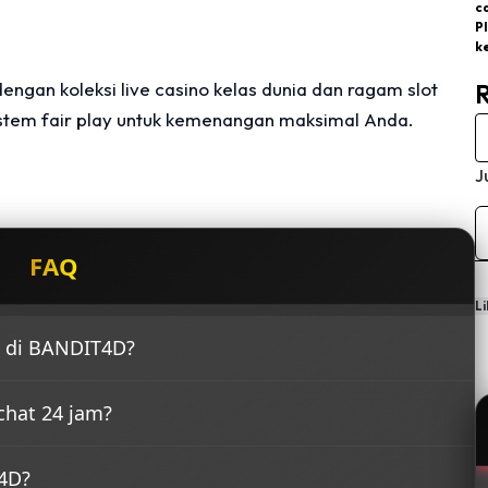
c
P
k
engan koleksi live casino kelas dunia dan ragam slot
istem fair play untuk kemenangan maksimal Anda.
J
FAQ
L
i di BANDIT4D?
a data deposit & withdraw akan tampil lengkap dengan timestamp.
hat 24 jam?
stop melalui live chat, WhatsApp, dan Telegram.
T4D?