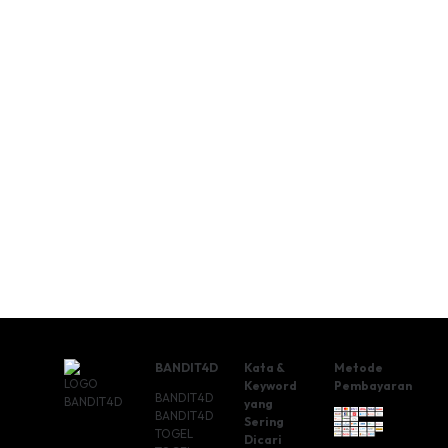
Makassa
I
H
Ev
t
s
se
h
m
e
BANDIT4D
Kata &
Metode
Keyword
Pembayaran
BANDIT4D
yang
BANDIT4D
Sering
TOGEL
Dicari